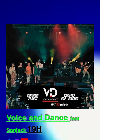
Voice and Dance
feat
19H
Sonjack