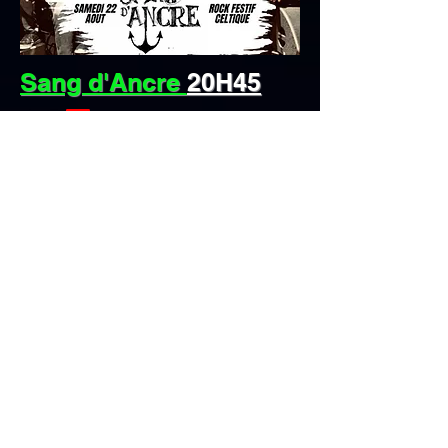
Sang d'Ancre
20H45
Rock festif celtique