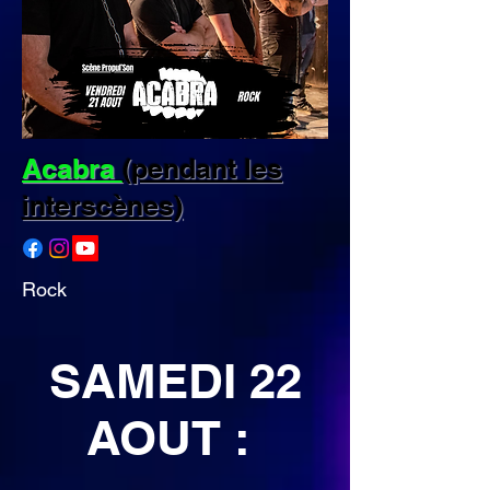
Acabra
(pendant les
interscènes)
Rock
SAMEDI 22
AOUT :