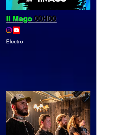
Il Mago
00H00
Electro