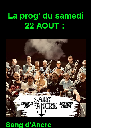
La prog' du samedi
22 AOUT :
Sang d'Ancre